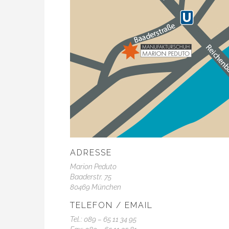
ADRESSE
Marion Peduto
Baaderstr. 75
80469 München
TELEFON / EMAIL
Tel.: 089 – 65 11 34 95